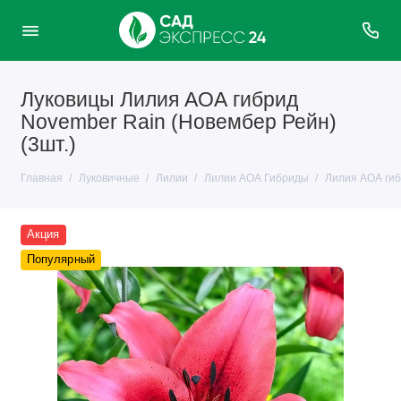
Луковицы Лилия АОА гибрид
November Rain (Новембер Рейн)
(3шт.)
Главная
Луковичные
Лилии
Лилии АОА Гибриды
Лилия АОА гиб
Акция
Популярный