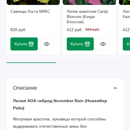
Саженцы Хоста МИКС
Лилия азиатская Candy
Лил
Blossom (Кэнди
Кал
Блоссом)
820 руб.
412 руб.
412
669 руб.
Купить
Купить
К
Описание
Лилия АОА гибрид November Rain (Новембер
Рейн)
Метровая красотка, луковицы которой способны
выдерживать отечественные зимы без