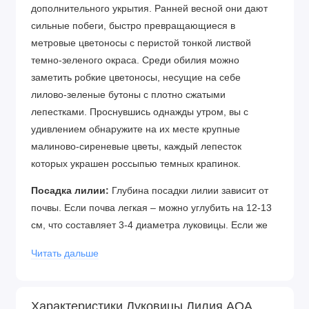
дополнительного укрытия. Ранней весной они дают
сильные побеги, быстро превращающиеся в
метровые цветоносы с перистой тонкой листвой
темно-зеленого окраса. Среди обилия можно
заметить робкие цветоносы, несущие на себе
лилово-зеленые бутоны с плотно сжатыми
лепестками. Проснувшись однажды утром, вы с
удивлением обнаружите на их месте крупные
малиново-сиреневые цветы, каждый лепесток
которых украшен россыпью темных крапинок.
Посадка лилии:
Глубина посадки лилии зависит от
почвы. Если почва легкая – можно углубить на 12-13
см, что составляет 3-4 диаметра луковицы. Если же
почва глинистая или тяжелая, достаточно двух
Читать дальше
диаметров, глубина лунки не более 5 см. В
выкопанную ямку насыпьте слой песка, установите
луковицу донышком на песок, присыпьте сверху
Характеристики Луковицы Лилия АОА