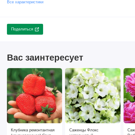
Все характеристики
Поделиться
Вас заинтересует
Клубника ремонтантная
Саженцы Флокс
Саж