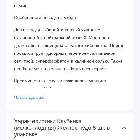
семью!
Особенности посадки и ухода
Для высадки выбирайте ровный участок с
суглинистой и нейтральной почвой. Местность
должна быть защищена от какого-либо ветра. Перед
посадкой грунт удобряют перегноем, аммиачной
селитрой, суперфосфатом и калийной солью. Также
необходимо тщательно выбрать весь сорняк.
Преимущества покупки саженцев земляники
(мелкоплодной) Желтое чудо
Читать дальше
Длительный период плодоношения с июня по
сентябрь.
Морозостойкость до -35°С.
Характеристики Клубника
Товар хранится в специальных холодильных
(мелкоплодная) Желтое чудо 5 шт. в
камерах при оптимальном температурном
упаковке
режиме.