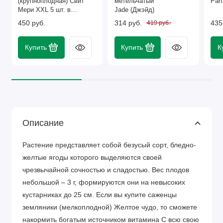
(крупноплодная) Свит
метельчатый
Parf
Мери XXL 5 шт. в
Jade (Джэйд)
упаковке
450 руб.
314 руб.
435
419 руб.
Купить
Купить
К
Описание
Растение представляет собой безусый сорт, бледно-
желтые ягоды которого выделяются своей
чрезвычайной сочностью и сладостью. Вес плодов
небольшой – 3 г, формируются они на невысоких
кустарниках до 25 см. Если вы купите саженцы
земляники (мелкоплодной) Желтое чудо, то сможете
накормить богатым источником витамина С всю свою