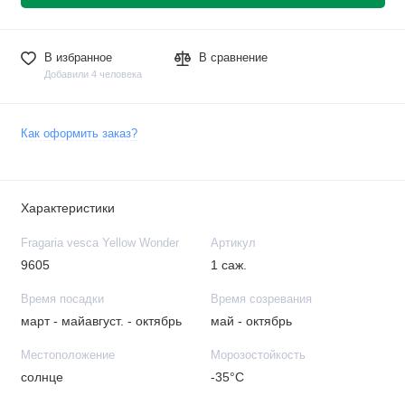
В избранное
В сравнение
Добавили 4 человека
Как оформить заказ?
Характеристики
Fragaria vesca Yellow Wonder
Артикул
9605
1 саж.
Время посадки
Время созревания
март - майавгуст. - октябрь
май - октябрь
Местоположение
Морозостойкость
солнце
-35°С