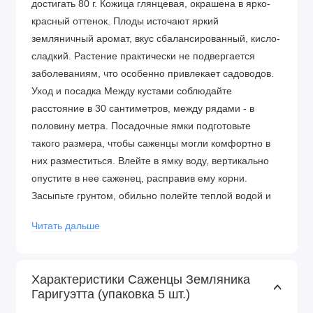
достигать 80 г. Кожица глянцевая, окрашена в ярко-
красный оттенок. Плоды источают яркий
земляничный аромат, вкус сбалансированный, кисло-
сладкий. Растение практически не подвергается
заболеваниям, что особенно привлекает садоводов.
Уход и посадка Между кустами соблюдайте
расстояние в 30 сантиметров, между рядами - в
половину метра. Посадочные ямки подготовьте
такого размера, чтобы саженцы могли комфортно в
них разместиться. Влейте в ямку воду, вертикально
опустите в нее саженец, расправив ему корни.
Засыпьте грунтом, обильно полейте теплой водой и
обязательно обеспечьте слой мульчи из соломы или
Читать дальше
опилок. Преимущества сорта
Можно выращивать в контейнерах, а также в
открытом грунте
Характеристики Саженцы Земляника
Крупный размер ягод
Гаригуэтта (упаковка 5 шт.)
Приятный вкус