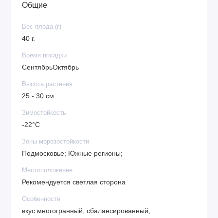
Устойчивость к заболеваниям
Общие
Вес плода (г)
40 г.
Время посадки
СентябрьОктябрь
Высота растения
25 - 30 см
Зимостойкость
-22°C
Зоны морозостойкости
Подмосковье; Южные регионы;
Местоположение
Рекомендуется светлая сторона
Особенности
вкус многогранный, сбалансированный,