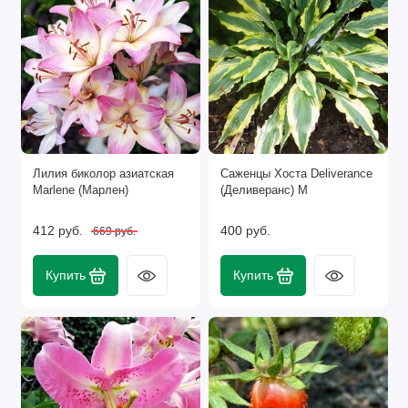
Лилия биколор азиатская
Саженцы Хоста Deliverance
Marlenе (Марлен)
(Деливеранс) М
412 руб.
400 руб.
669 руб.
Купить
Купить