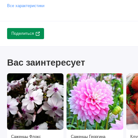
Все характеристики
Поделиться
Вас заинтересует
Саженцы Флокс
Саженцы Георгина
Клубни