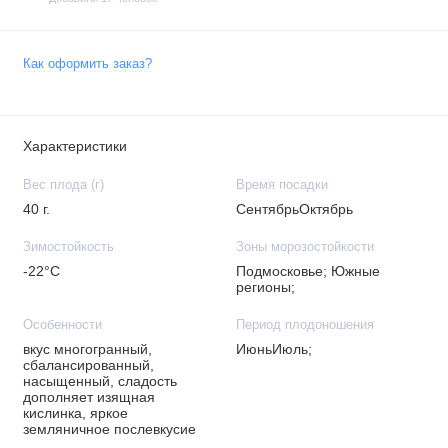
Как оформить заказ?
Характеристики
Вес плода (г)
Время посадки
40 г.
СентябрьОктябрь
Зимостойкость
Зоны морозостойкости
-22°C
Подмосковье; Южные
регионы;
Особенности
Период плодоношения
вкус многогранный,
ИюньИюль;
сбалансированный,
насыщенный, сладость
дополняет изящная
кислинка, яркое
земляничное послевкусие