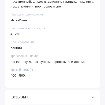
насыщенный, сладость дополняет изящная кислинка,
яркое земляничное послевкусие
Период плодоношения
ИюньИюль;
Расстояние при посадке
45 см
Срок созревания
ранний
Требования к почве
легкая – суглинок, супесь, чернозем или лесные
Урожайность (г)
400 - 500г.
Отзывы
0