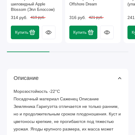
шиловидный Apple
Offshore Dream
(упа
Blossom (Эпл Блоссом)
314 руб.
316 руб.
241
419 руб.
421 руб.
Купить
Купить
К
Описание
Морозостойкость -22°C
Посадочный материал Саженец Описание
Земляника Гаригуэтта отличается не только ранним,
но и продолжительным сроком плодоношения. Куст и
цветоносы крепкие, не прогибаются под тяжестью
урожая. Ягоды крупного размера, их масса может